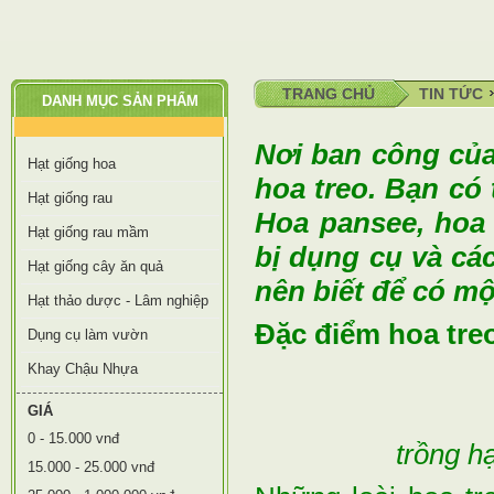
TRANG CHỦ
TIN TỨC
DANH MỤC SẢN PHẨM
Nơi ban công của
Hạt giống hoa
hoa treo. Bạn có
Hạt giống rau
Hoa pansee, hoa 
Hạt giống rau mầm
bị dụng cụ và các
Hạt giống cây ăn quả
nên biết để có m
Hạt thảo dược - Lâm nghiệp
Đặc điểm hoa tre
Dụng cụ làm vườn
Khay Chậu Nhựa
GIÁ
0 - 15.000 vnđ
trồng h
15.000 - 25.000 vnđ