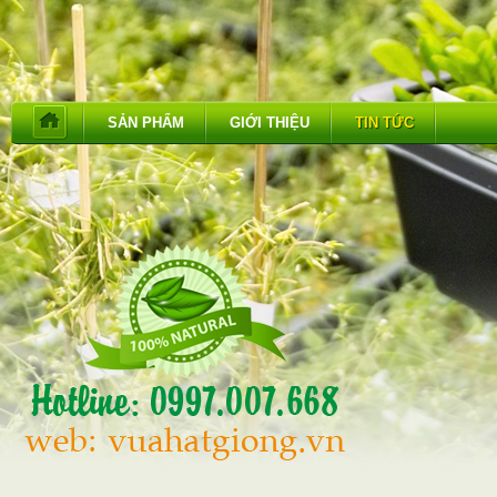
SẢN PHẨM
GIỚI THIỆU
TIN TỨC