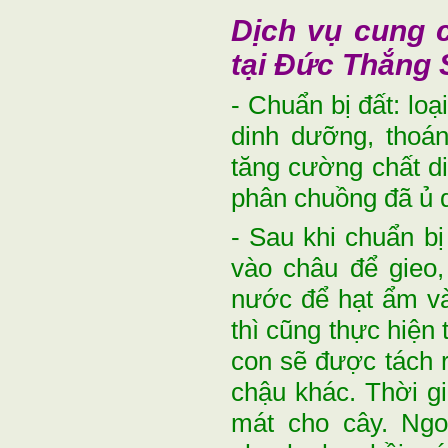
Dịch vụ cung c
tại Đức Thắng
- Chuẩn bị đất: loạ
dinh dưỡng, thoán
tăng cường chất d
phân chuồng đã ủ 
- Sau khi chuẩn b
vào châu để gieo,
nước để hạt ẩm và
thì cũng thực hiện 
con sẽ được tách r
chậu khác. Thời g
mát cho cây. Ngo