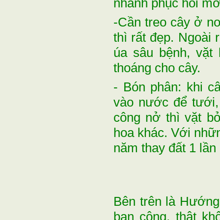
nhanh phục hồi mới
-Cần treo cây ở nơ
thì rất đẹp. Ngoài
úa sâu bệnh, vặt 
thoáng cho cây.
- Bón phân: khi c
vào nước để tưới,
công nở thì vặt 
hoa khác. Với nhữn
năm thay đất 1 lần
Bên trên là Hướng
ban công, thật k