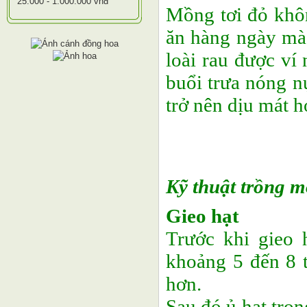
25.000 - 1.000.000 vnđ
Mồng tơi đỏ khôn
ăn hàng ngày mà 
loài rau được ví
buổi trưa nóng n
trở nên dịu mát h
Kỹ thuật trồng m
Gieo hạt
Trước khi gieo 
khoảng 5 đến 8 
hơn.
Sau đó ủ hạt tro