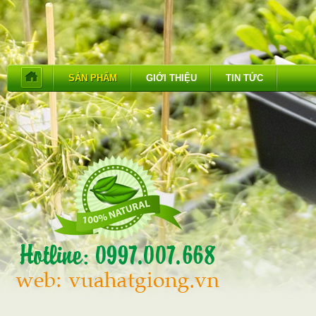
SẢN PHẨM
GIỚI THIỆU
TIN TỨC