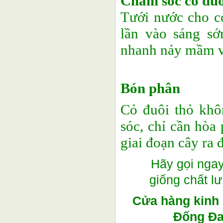
Chăm sóc cỏ đuô
Tưới nước cho c
lần vào sáng sớ
nhanh nảy mầm và 
Bón phân
Cỏ đuôi thỏ khô
sóc, chỉ cần hòa
giai đoạn cây ra 
Hãy gọi nga
giống chất l
Cửa hàng kinh 
Đống Đa-