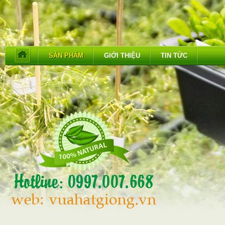
SẢN PHẨM
GIỚI THIỆU
TIN TỨC