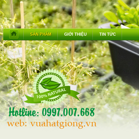
SẢN PHẨM
GIỚI THIỆU
TIN TỨC