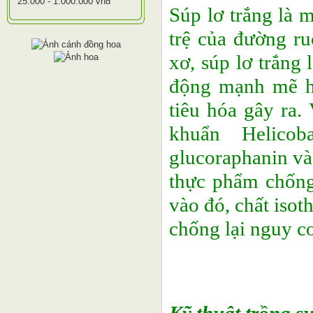
25.000 - 1.000.000 vnđ
Súp lơ trắng là 
trệ của đường ru
xơ, súp lơ trắng
động mạnh mẽ hơ
tiêu hóa gây ra.
khuẩn Helicoba
glucoraphanin và 
thực phẩm chống 
vào đó, chất isot
chống lại nguy cơ