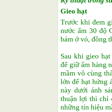
Kỹ thuật trồng s
Gieo hạt
Trước khi đem gi
nước ấm 30 độ C
bám ở vỏ, đồng th
Sau khi gieo hạ
để giữ ẩm hàng n
mầm vô cùng thấ
lớn để hạt hứng 
này dưới ánh sá
thuận lợi thì chỉ
những tín hiệu m