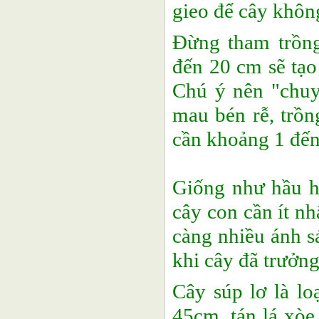
gieo để cây khôn
Đừng tham trồng
đến 20 cm sẽ tạo
Chú ý nên "chuy
mau bén rễ, trồn
cần khoảng 1 đến
Giống như hầu hế
cây con cần ít nh
càng nhiều ánh s
khi cây đã trưởng
Cây súp lơ là lo
45cm, tán lá xòe