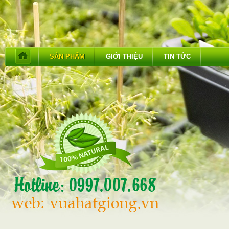
SẢN PHẨM
GIỚI THIỆU
TIN TỨC